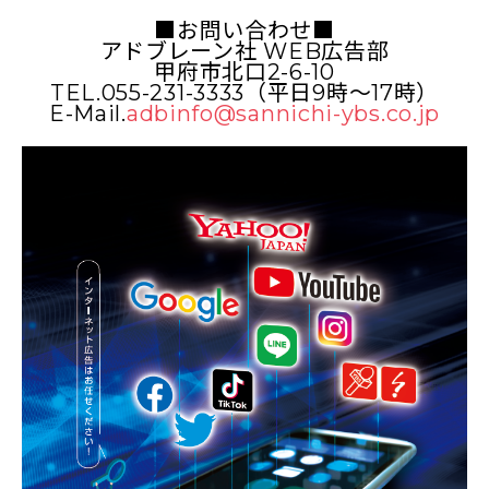
■お問い合わせ■
アドブレーン社 WEB広告部
甲府市北口2-6-10
TEL.055-231-3333（平日9時～17時）
E-Mail.
adbinfo@sannichi-ybs.co.jp